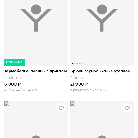
НОВИНКА
Термобелье, лосины с принтом
Брюки горнолыжные утепленные классические Чегет
6 цветов
4 цвета
6 000
₽
21 900
₽
42/164
44/170
46/170
9 размеров в наличии