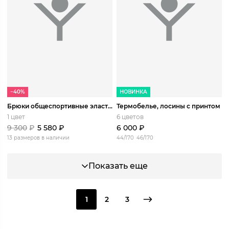
−40%
НОВИНКА
Брюки общеспортивные эластичные
Термобелье, лосины с принтом
1 цвет
6 цветов
9 300
₽
5 580
₽
6 000
₽
13 размеров в наличии
44/170
46/170
Показать еще
1
2
3