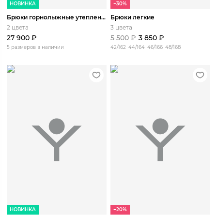
НОВИНКА
−30%
Брюки горнолыжные утепленные Актру
Брюки легкие
2 цвета
3 цвета
27 900
₽
5 500
₽
3 850
₽
5 размеров в наличии
42/162
44/164
46/166
48/168
НОВИНКА
−20%