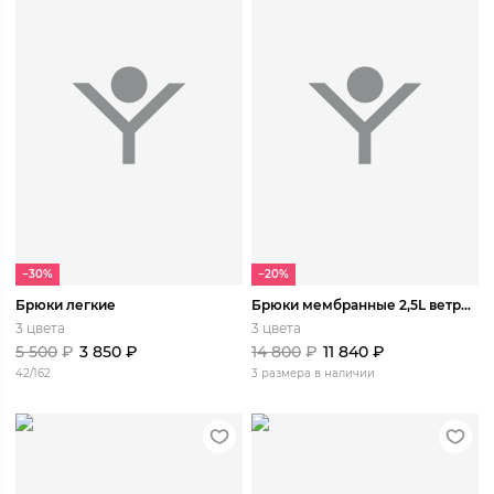
−30%
−20%
Брюки легкие
Брюки мембранные 2,5L ветро-влагозащитные Башкаус
3 цвета
3 цвета
5 500
₽
3 850
₽
14 800
₽
11 840
₽
42/162
3 размера в наличии