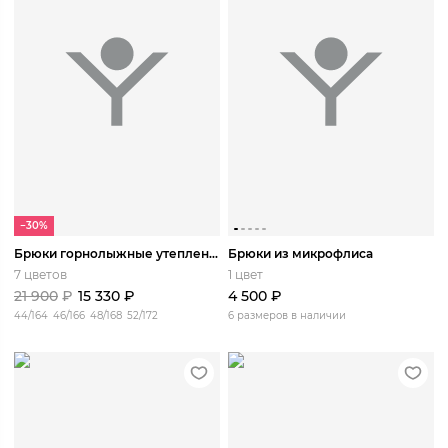
−30%
Брюки горнолыжные утепленные Таклик
Брюки из микрофлиса
7 цветов
1 цвет
21 900
₽
15 330
₽
4 500
₽
44/164
46/166
48/168
52/172
6 размеров в наличии