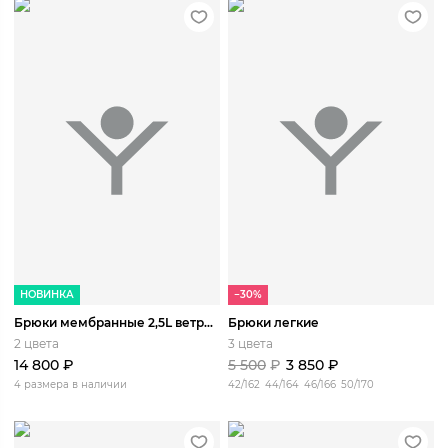
НОВИНКА
−30%
Брюки мембранные 2,5L ветро-влагозащитные Башкаус
Брюки легкие
2 цвета
3 цвета
14 800
₽
5 500
₽
3 850
₽
4 размера в наличии
42/162
44/164
46/166
50/170