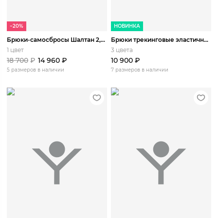
−20%
НОВИНКА
Брюки-самосбросы Шалтан 2,5L мембранные
Брюки трекинговые эластичные супер легкие
1 цвет
3 цвета
18 700
₽
14 960
₽
10 900
₽
5 размеров в наличии
7 размеров в наличии