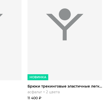
M/188
XL/188
42/164
44/170
46/170
48/176
XL/188
50/176
52/170
54/170
НОВИНКА
Брюки трекинговые эластичные легкие
асфальт + 2 цвета
11 400
₽