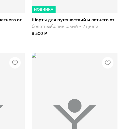
2/170
50/176
52/170
НОВИНКА
Шорты для путешествий и летнего отдыха Ергаки
Шорты для путешествий и летнего отдыха Ергаки
болотный\оливковый + 2 цвета
8 500
₽