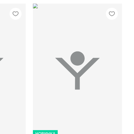
<>/<>
НОВИНКА