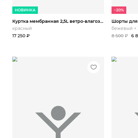
S 42-
M 44-
L 48-
XL 52-
50/1
44/164
46/168
50/170
54/172
НОВИНКА
−20%
Куртка мембранная 2,5L ветро-влагозащитная ультралегкая Пенжина
красный
бежевый + 
17 250
₽
8 500
₽
6 