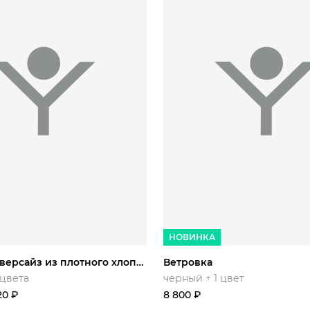
44/164
46/164
48/170
L/.
XL/.
XXL/.
52/182
5
НОВИНКА
Футболка оверсайз из плотного хлопка
Ветровка
 цвета
черный + 1 цвет
20
₽
8 800
₽