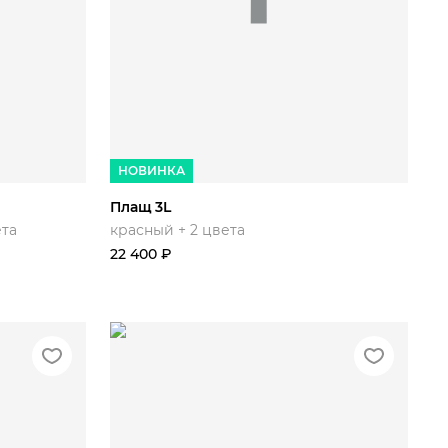
44/170
46/176
48/178
50/180
54/184
52/182
54/184
НОВИНКА
Плащ 3L
ета
красный + 2 цвета
22 400
₽