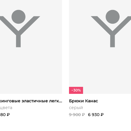
S/164
S/176
M/176
46/170
48/176
50/176
L/182
L/194
XL/176
70
54/170
XXL/176
X
−30%
Брюки трекинговые эластичные легкие
Брюки Канас
 цвета
серый
980
₽
9 900
₽
6 930
₽