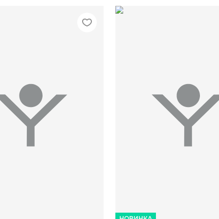
/.
L/.
XL/.
XXL/.
<>/<>
НОВИНКА