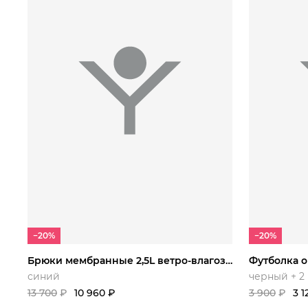
S 46-
M 48-
L 50-
XL 54-
M/.
48/176
50/178
52/182
56/186
−20%
−20%
Брюки мембранные 2,5L ветро-влагозащитные Ониш
синий
черный + 2
13 700
₽
10 960
₽
3 900
₽
3 1