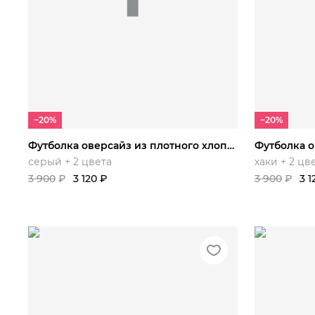
S/.
M/.
L/.
XL/.
XXL/.
S/.
M
−20%
−20%
Футболка оверсайз из плотного хлопка
серый + 2 цвета
хаки + 2 цв
3 900
₽
3 120
₽
3 900
₽
3 1