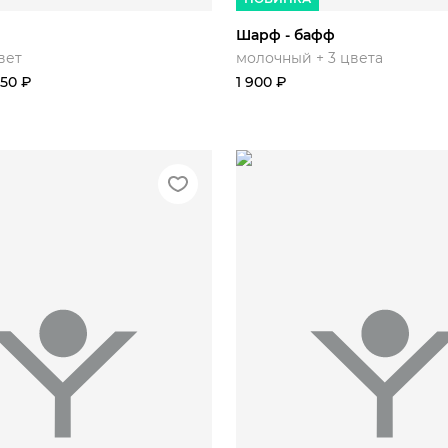
Шарф - бафф
вет
молочный + 3 цвета
650
₽
1 900
₽