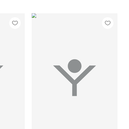
48/176
42/164
44/170
46/170
48/176