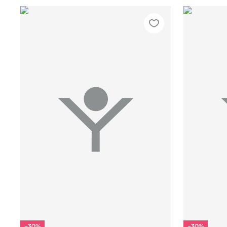
S/.
M/.
L/.
XL/.
XXL/.
S/.
M
−30%
−30%