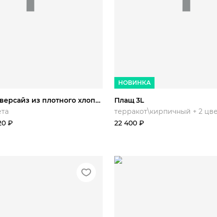
/.
L/.
XL/.
XXL/.
44/170
48/178
НОВИНКА
Футболка оверсайз из плотного хлопка
Плащ 3L
ета
терракот\кирпичный + 2 цв
20
₽
22 400
₽