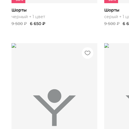
Шорты
Шорты
черный + 1 цвет
серый + 1 ц
9 500
₽
6 650
₽
9 500
₽
6 