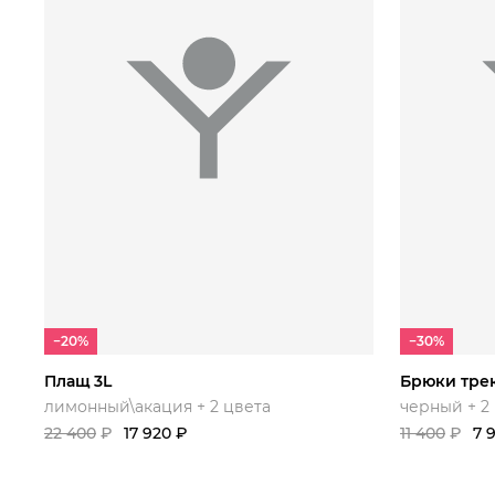
44/170
46/176
48/178
50/180
42/164
52/182
54/184
52/1
−20%
−30%
Плащ 3L
лимонный\акация + 2 цвета
черный + 2
22 400
₽
17 920
₽
11 400
₽
7 