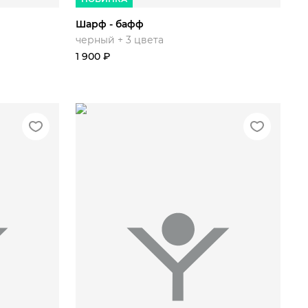
Шарф - бафф
черный + 3 цвета
1 900
₽