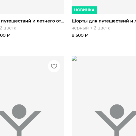
76
52/170
50/176
5
НОВИНКА
Шорты для путешествий и летнего отдыха Ергаки
2 цвета
черный + 2 цвета
800
₽
8 500
₽