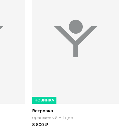
50/176
6/188
44/164
46/164
48/170
50/176
НОВИНКА
Ветровка
оранжевый + 1 цвет
8 800
₽