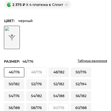
2 375
₽
X 4 платежа в Сплит
ЦВЕТ:
черный
Таблица размеров
РАЗМЕР:
46/176
46/176
48/176
48/182
50/176
50/182
52/176
52/182
52/194
54/176
54/182
54/188
56/182
56/188
58/176
60/176
60/188