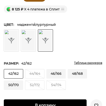
8 125
₽
X 4 платежа в Сплит
ЦВЕТ:
маджента\пурпурный
Таблица размеров
РАЗМЕР:
42/162
42/162
44/164
46/166
48/168
50/170
52/172
54/174
В корзину