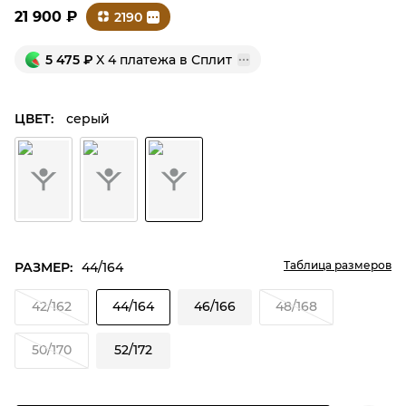
21 900
₽
2190
5 475
₽
X 4 платежа в Сплит
ЦВЕТ:
серый
Таблица размеров
РАЗМЕР:
44/164
42/162
44/164
46/166
48/168
50/170
52/172