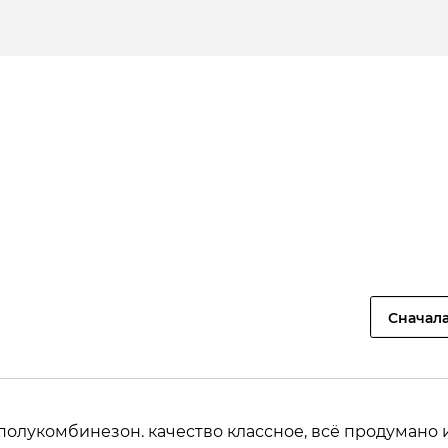
Сначал
олукомбинезон. качество классное, всё продумано 