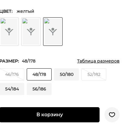
ЦВЕТ:
желтый
РАЗМЕР:
48/178
Таблица размеров
46/176
48/178
50/180
52/182
54/184
56/186
В корзину