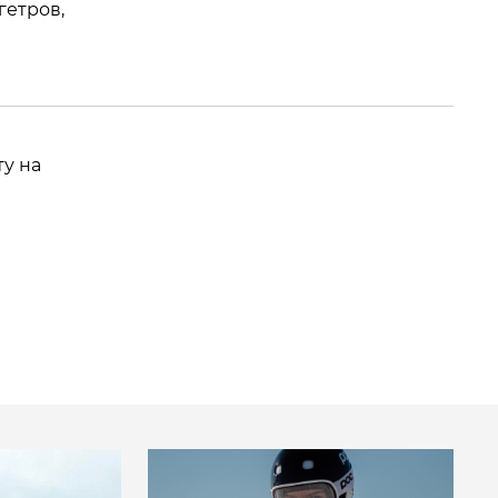
гетров,
ту на