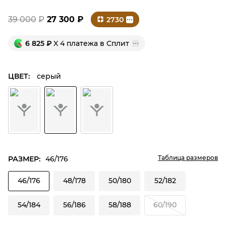
39 000
₽
27 300
₽
2730
6 825
₽
X 4 платежа в Сплит
ЦВЕТ:
серый
Таблица размеров
РАЗМЕР:
46/176
46/176
48/178
50/180
52/182
54/184
56/186
58/188
60/190