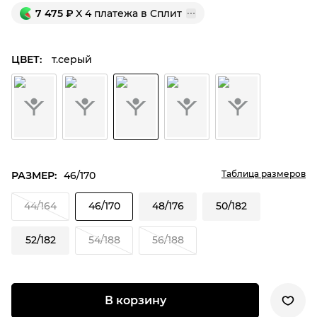
7 475
₽
X 4 платежа в Сплит
ЦВЕТ:
т.серый
Таблица размеров
РАЗМЕР:
46/170
44/164
46/170
48/176
50/182
52/182
54/188
56/188
В корзину